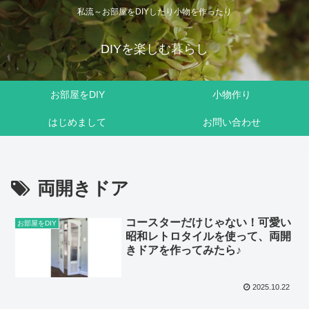
私流～お部屋をDIYしたり小物を作ったり
DIYを楽しむ暮らし
お部屋をDIY
小物作り
はじめまして
お問い合わせ
両開きドア
コースターだけじゃない！可愛い
お部屋をDIY
昭和レトロタイルを使って、両開
きドアを作ってみたら♪
2025.10.22